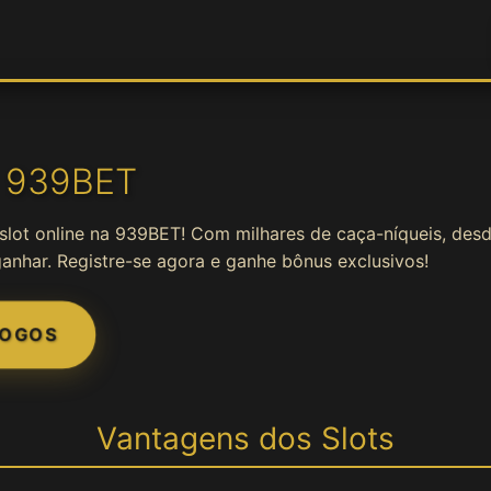
- 939BET
lot online na 939BET! Com milhares de caça-níqueis, desd
anhar. Registre-se agora e ganhe bônus exclusivos!
JOGOS
Vantagens dos Slots