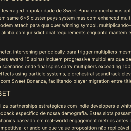
1) leveraged popularidade de Sweet Bonanza mechanics a
 em same 6×5 cluster pays system mas com enhanced multip
podem attach para qualquer winning symbol, multiplicando
linha com jurisdictional requirements enquanto mantém e
eter, intervening periodically para trigger multipliers me
ters award 15 spins) incluem progressive multipliers que p
 scenarios onde final spins carry multipliers exceeding 10
 effects using particle systems, e orchestral soundtrack el
om Sweet Bonanza, facilitando player migration entre title
9BET
iza partnerships estratégicas com indie developers e white
dback específico de nossa demografia. Estes slots passam
chanics baseado em real-world engagement metrics antes de
mpetitiva, criando unique value proposition não replicáve