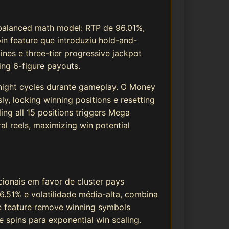
 balanced math model: RTP de 96.01%,
in feature que introduziu hold-and-
nes e three-tier progressive jackpot
ing 6-figure payouts.
night cycles durante gameplay. O Money
, locking winning positions e resetting
ing all 15 positions triggers Mega
l reels, maximizing win potential
cionais em favor de cluster pays
51% e volatilidade média-alta, combina
le feature remove winning symbols
 spins para exponential win scaling.