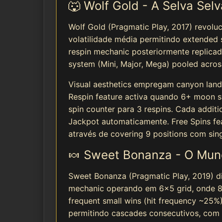
🐺 Wolf Gold - A Selva Se
Wolf Gold (Pragmatic Play, 2017) revol
volatilidade média permitindo extended 
respin mechanic posteriormente replicad
system (Mini, Major, Mega) pooled acros
Visual aesthetics empregam canyon land
Respin feature activa quando 6+ moon sy
spin counter para 3 respins. Cada additio
Jackpot automaticamente. Free Spins fea
através de covering 9 positions com sin
🍬 Sweet Bonanza - O Mun
Sweet Bonanza (Pragmatic Play, 2019) di
mechanic operando em 6×5 grid, onde 8+
frequent small wins (hit frequency ~25%
permitindo cascades consecutivos, com m