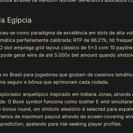
bsoluta através de Random Number Generators auditados c
a Egípcia
eceu-se como paradigma de excelência em slots de alta vol
ática perfeitamente calibrada: RTP de 96.21%, hit frequenc
. O slot emprega grid layout clássico de 5×3 com 10 paylin
e pode gerar wins de até 5.000x bet amount quando símbo
 no Brasil para jogadores que gostam de cassinos temátic
stema seguro e bônus que aprimoram cada rodada.
explorador arquetípico inspirado em Indiana Jones, através
ade. O Book symbol funciona como scatter E wild simultane
 bonus round, um símbolo aleatório é selected para expand
narios de maximum payout através de screen-covering win
prediction, apelando para risk-seeking player profiles.