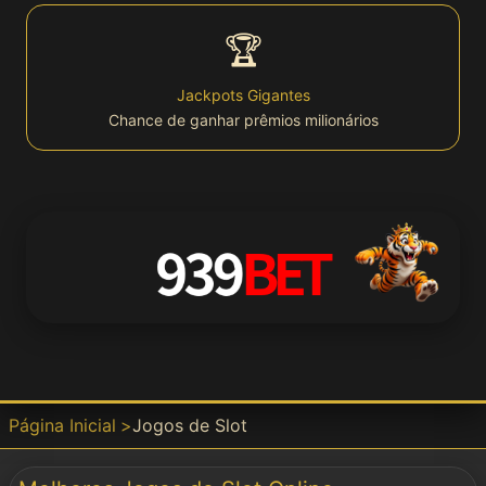
🏆
Bet
Jackpots Gigantes
Chance de ganhar prêmios milionários
Win
APP
📱 Download
APK
Download
Página Inicial
Jogos de Slot
Baixar