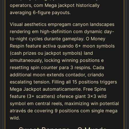
operators, com Mega jackpot historically
averaging 6-figure payouts.
Visual aesthetics empregam canyon landscapes
rendering em high-definition com dynamic day-
to-night cycles durante gameplay. O Money
Respin feature activa quando 6+ moon symbols
(cash prizes ou jackpot symbols) land
simultaneously, locking winning positions e
resetting spin counter para 3 respins. Cada
additional moon extends contador, criando
escalating tension. Filling all 15 positions triggers
Mega Jackpot automaticamente. Free Spins
feature (3+ scatters) oferece giant 3×3 wild
symbol em central reels, maximizing win potential
através de covering 9 positions com single mega
wild.