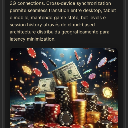
3G connections. Cross-device synchronization
permite seamless transition entre desktop, tablet
e mobile, mantendo game state, bet levels e
session history através de cloud-based
architecture distribuída geograficamente para
latency minimization.