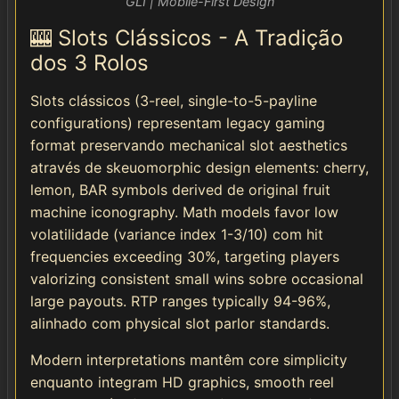
GLI | Mobile-First Design
🎰 Slots Clássicos - A Tradição
dos 3 Rolos
Slots clássicos (3-reel, single-to-5-payline
configurations) representam legacy gaming
format preservando mechanical slot aesthetics
através de skeuomorphic design elements: cherry,
lemon, BAR symbols derived de original fruit
machine iconography. Math models favor low
volatilidade (variance index 1-3/10) com hit
frequencies exceeding 30%, targeting players
valorizing consistent small wins sobre occasional
large payouts. RTP ranges typically 94-96%,
alinhado com physical slot parlor standards.
Modern interpretations mantêm core simplicity
enquanto integram HD graphics, smooth reel