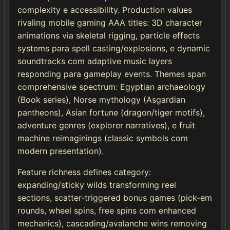
complexity e accessibility. Production values
rivaling mobile gaming AAA titles: 3D character
animations via skeletal rigging, particle effects
systems para spell casting/explosions, e dynamic
soundtracks com adaptive music layers
responding para gameplay events. Themes span
comprehensive spectrum: Egyptian archaeology
(Book series), Norse mythology (Asgardian
pantheons), Asian fortune (dragon/tiger motifs),
adventure genres (explorer narratives), e fruit
machine reimaginings (classic symbols com
modern presentation).
Feature richness defines category:
expanding/sticky wilds transforming reel
sections, scatter-triggered bonus games (pick-em
rounds, wheel spins, free spins com enhanced
mechanics), cascading/avalanche wins removing