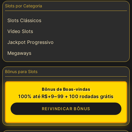
Slots por Categoria
Slots Clássicos
Vídeo Slots
Jackpot Progressivo
Megaways
Bônus para Slots
Bônus de Boas-vindas
100% até R$+9~99 + 100 rodadas grátis
REIVINDICAR BÔNUS