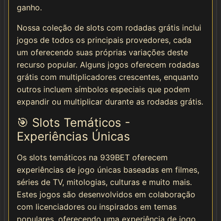
ganho.
Nossa coleção de slots com rodadas grátis inclui
jogos de todos os principais provedores, cada
um oferecendo suas próprias variações deste
recurso popular. Alguns jogos oferecem rodadas
grátis com multiplicadores crescentes, enquanto
outros incluem símbolos especiais que podem
expandir ou multiplicar durante as rodadas grátis.
🎯 Slots Temáticos -
Experiências Únicas
Os slots temáticos na 939BET oferecem
experiências de jogo únicas baseadas em filmes,
séries de TV, mitologias, culturas e muito mais.
Estes jogos são desenvolvidos em colaboração
com licenciadores ou inspirados em temas
populares, oferecendo uma experiência de jogo