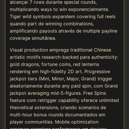
alcançar 7 rows durante special rounds,
multiplicando ways to win exponencialmente.
Tiger wild symbols expandem covering full reels
quando part de winning combinations,
amplificando payouts através de multiple payline
coverage simultânea.
Visual production emprega traditional Chinese
artistic motifs research-backed para authenticity:
gold dragons, fortune coins, red lanterns
rendering em high-fidelity 2D art. Progressive
jackpot tiers (Mini, Minor, Major, Grand) trigger
aleatoriamente durante any paid spin, com Grand
jackpot averaging mid-5-figures. Free Spins
feature com retrigger capability oferece unlimited
theoretical extensions, criando scenarios de
multi-hour bonus rounds documentados em
player communities. Mobile optimization