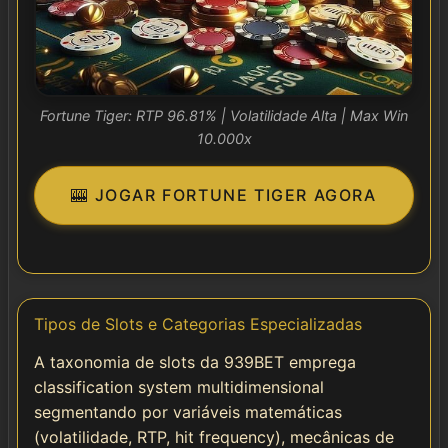
Fortune Tiger: RTP 96.81% | Volatilidade Alta | Max Win
10.000x
🎰 JOGAR FORTUNE TIGER AGORA
Tipos de Slots e Categorias Especializadas
A taxonomia de slots da 939BET emprega
classification system multidimensional
segmentando por variáveis matemáticas
(volatilidade, RTP, hit frequency), mecânicas de