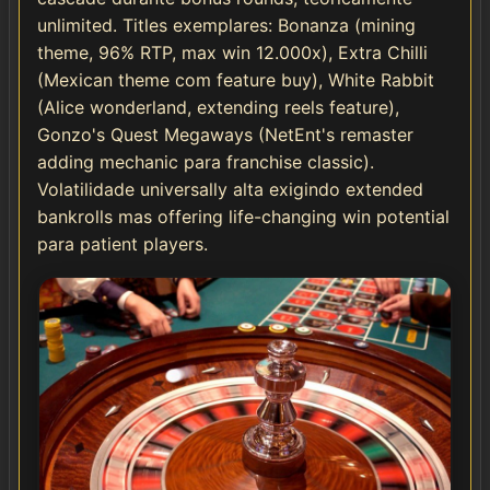
unlimited. Titles exemplares: Bonanza (mining
theme, 96% RTP, max win 12.000x), Extra Chilli
(Mexican theme com feature buy), White Rabbit
(Alice wonderland, extending reels feature),
Gonzo's Quest Megaways (NetEnt's remaster
adding mechanic para franchise classic).
Volatilidade universally alta exigindo extended
bankrolls mas offering life-changing win potential
para patient players.