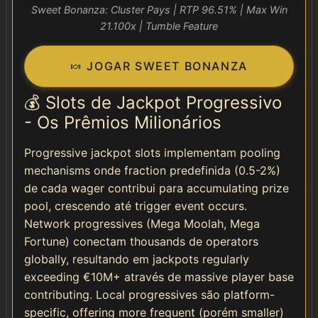
Sweet Bonanza: Cluster Pays | RTP 96.51% | Max Win
21.100x | Tumble Feature
🍬 JOGAR SWEET BONANZA
💰 Slots de Jackpot Progressivo
- Os Prêmios Milionários
Progressive jackpot slots implementam pooling
mechanisms onde fraction predefinida (0.5-2%)
de cada wager contribui para accumulating prize
pool, crescendo até trigger event occurs.
Network progressives (Mega Moolah, Mega
Fortune) conectam thousands de operators
globally, resultando em jackpots regularly
exceeding €10M+ através de massive player base
contributing. Local progressives são platform-
specific, offering more frequent (porém smaller)