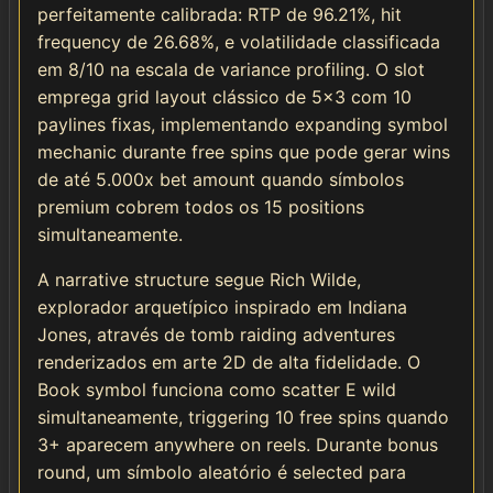
perfeitamente calibrada: RTP de 96.21%, hit
frequency de 26.68%, e volatilidade classificada
em 8/10 na escala de variance profiling. O slot
emprega grid layout clássico de 5×3 com 10
paylines fixas, implementando expanding symbol
mechanic durante free spins que pode gerar wins
de até 5.000x bet amount quando símbolos
premium cobrem todos os 15 positions
simultaneamente.
A narrative structure segue Rich Wilde,
explorador arquetípico inspirado em Indiana
Jones, através de tomb raiding adventures
renderizados em arte 2D de alta fidelidade. O
Book symbol funciona como scatter E wild
simultaneamente, triggering 10 free spins quando
3+ aparecem anywhere on reels. Durante bonus
round, um símbolo aleatório é selected para