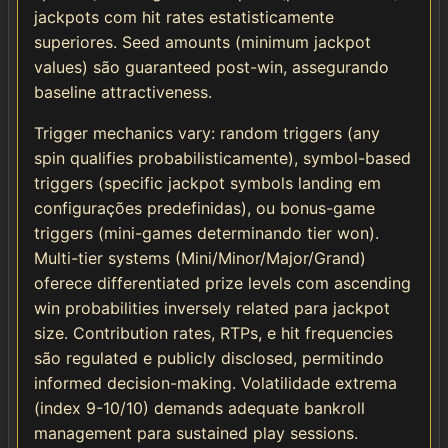
jackpots com hit rates estatisticamente
superiores. Seed amounts (minimum jackpot
values) são guaranteed post-win, assegurando
baseline attractiveness.
Trigger mechanics vary: random triggers (any
spin qualifies probabilisticamente), symbol-based
triggers (specific jackpot symbols landing em
configurações predefinidas), ou bonus-game
triggers (mini-games determinando tier won).
Multi-tier systems (Mini/Minor/Major/Grand)
oferece differentiated prize levels com ascending
win probabilities inversely related para jackpot
size. Contribution rates, RTPs, e hit frequencies
são regulated e publicly disclosed, permitindo
informed decision-making. Volatilidade extrema
(index 9-10/10) demands adequate bankroll
management para sustained play sessions.