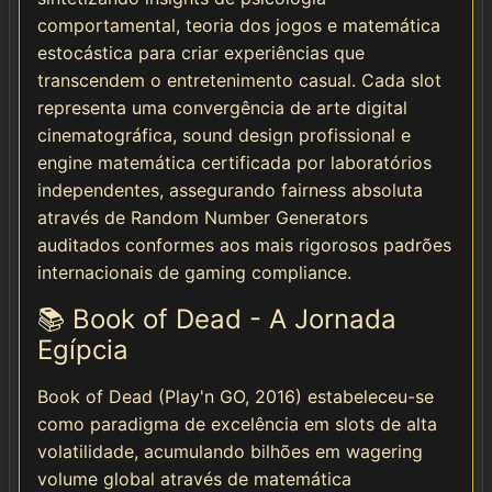
comportamental, teoria dos jogos e matemática
estocástica para criar experiências que
transcendem o entretenimento casual. Cada slot
representa uma convergência de arte digital
cinematográfica, sound design profissional e
engine matemática certificada por laboratórios
independentes, assegurando fairness absoluta
através de Random Number Generators
auditados conformes aos mais rigorosos padrões
internacionais de gaming compliance.
📚 Book of Dead - A Jornada
Egípcia
Book of Dead (Play'n GO, 2016) estabeleceu-se
como paradigma de excelência em slots de alta
volatilidade, acumulando bilhões em wagering
volume global através de matemática