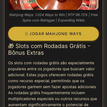
Mahjong Ways: 1.024 Ways to Win | RTP 96.72% | Free
Spins com Retrigger | Expanding Wilds
🀄 JOGAR MAHJONG WAYS
🎁 Slots com Rodadas Grátis -
Bônus Extras
Os slots com rodadas grátis são especialmente
populares entre os jogadores que buscam valor
adicional. Estes jogos oferecem rodadas grátis
como recurso especial, permitindo que os
jogadores ganhem sem fazer apostas adicionais.
As rodadas grátis frequentemente incluem
multiplicadores especiais ou outros recursos que
aumentam significativamente o potencial de