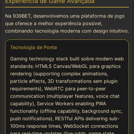
Experiência de Game Avançada
Instalar
Na 939BET, desenvolvemos uma plataforma de jogo
🌐 Social & Contato
que oferece a melhor experiência possível,
combinando tecnologia moderna com design intuitivo.
📱 Telegram
Tecnologia de Ponta
📘 Facebook
Gaming technology stack built sobre modern web
standards: HTML5 Canvas/WebGL para graphics
rendering (supporting complex animations,
particle effects, 3D transformations sem plugin
requirements), WebRTC para peer-to-peer
communication (multiplayer features, voice chat
capability), Service Workers enabling PWA
functionality (offline capability, background sync,
push notifications), RESTful APIs delivering sub-
100ms response times, WebSocket connections
para real-time updates (live odds, game state