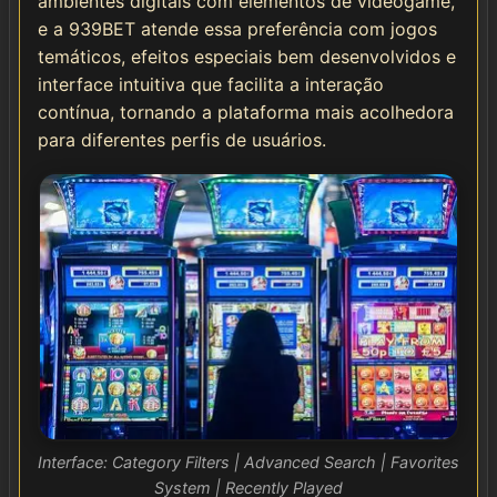
ambientes digitais com elementos de videogame,
e a 939BET atende essa preferência com jogos
temáticos, efeitos especiais bem desenvolvidos e
interface intuitiva que facilita a interação
contínua, tornando a plataforma mais acolhedora
para diferentes perfis de usuários.
Interface: Category Filters | Advanced Search | Favorites
System | Recently Played