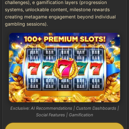
challenges), e gamification layers (progression
systems, unlockable content, milestone rewards
creating metagame engagement beyond individual
gambling sessions).
Exclusive: AI Recommendations | Custom Dashboards |
Social Features | Gamification