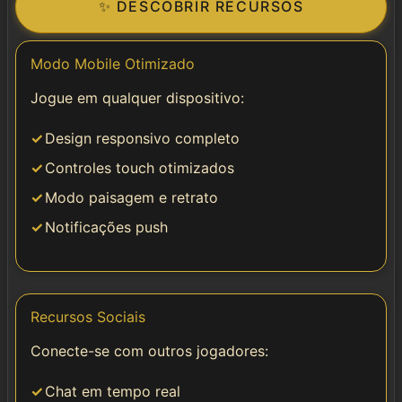
✨ DESCOBRIR RECURSOS
Modo Mobile Otimizado
Jogue em qualquer dispositivo:
Design responsivo completo
Controles touch otimizados
Modo paisagem e retrato
Notificações push
Recursos Sociais
Conecte-se com outros jogadores:
Chat em tempo real