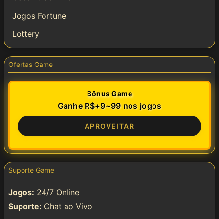
Jogos Fortune
Lottery
Ofertas Game
Bônus Game
Ganhe R$+9~99 nos jogos
APROVEITAR
Suporte Game
Jogos:
24/7 Online
Suporte:
Chat ao Vivo