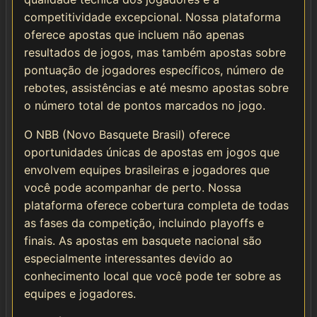
competitividade excepcional. Nossa plataforma
oferece apostas que incluem não apenas
resultados de jogos, mas também apostas sobre
pontuação de jogadores específicos, número de
rebotes, assistências e até mesmo apostas sobre
o número total de pontos marcados no jogo.
O NBB (Novo Basquete Brasil) oferece
oportunidades únicas de apostas em jogos que
envolvem equipes brasileiras e jogadores que
você pode acompanhar de perto. Nossa
plataforma oferece cobertura completa de todas
as fases da competição, incluindo playoffs e
finais. As apostas em basquete nacional são
especialmente interessantes devido ao
conhecimento local que você pode ter sobre as
equipes e jogadores.