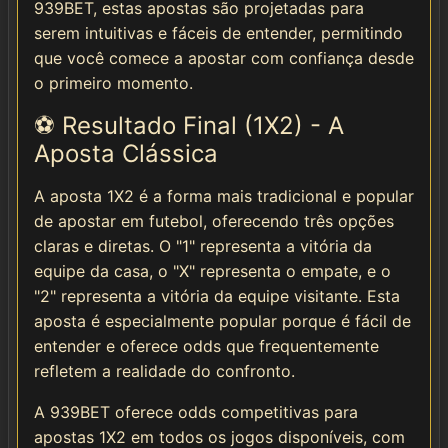
939BET, estas apostas são projetadas para
serem intuitivas e fáceis de entender, permitindo
que você comece a apostar com confiança desde
o primeiro momento.
⚽ Resultado Final (1X2) - A
Aposta Clássica
A aposta 1X2 é a forma mais tradicional e popular
de apostar em futebol, oferecendo três opções
claras e diretas. O "1" representa a vitória da
equipe da casa, o "X" representa o empate, e o
"2" representa a vitória da equipe visitante. Esta
aposta é especialmente popular porque é fácil de
entender e oferece odds que frequentemente
refletem a realidade do confronto.
A 939BET oferece odds competitivas para
apostas 1X2 em todos os jogos disponíveis, com