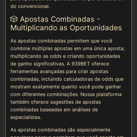
do convencional.
🎲 Apostas Combinadas -
Multiplicando as Oportunidades
As apostas combinadas permitem que você
combine múltiplas apostas em uma única aposta,
multiplicando as odds e criando oportunidades
de ganho significativas. A 939BET oferece
ferramentas avançadas para criar apostas
combinadas, incluindo calculadoras de odds que
mostram exatamente quanto você pode ganhar
com diferentes combinações. Nossa plataforma
também oferece sugestões de apostas
combinadas baseadas em análises de
especialistas.
As apostas combinadas são especialmente