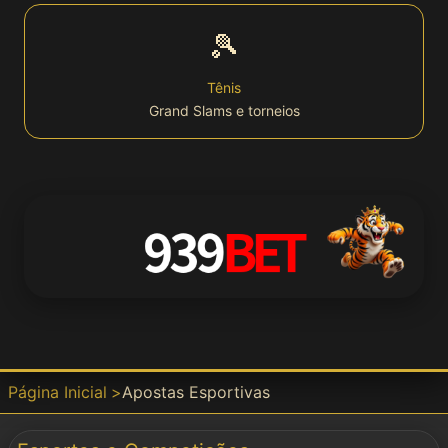
🎾
Bet
Tênis
Grand Slams e torneios
Win
APP
📱 Download
APK
Download
Página Inicial
Apostas Esportivas
Baixar