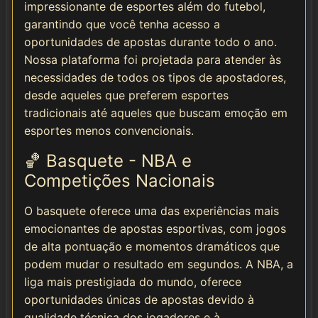
impressionante de esportes além do futebol,
garantindo que você tenha acesso a
oportunidades de apostas durante todo o ano.
Nossa plataforma foi projetada para atender às
necessidades de todos os tipos de apostadores,
desde aqueles que preferem esportes
tradicionais até aqueles que buscam emoção em
esportes menos convencionais.
🏀 Basquete - NBA e
Competições Nacionais
O basquete oferece uma das experiências mais
emocionantes de apostas esportivas, com jogos
de alta pontuação e momentos dramáticos que
podem mudar o resultado em segundos. A NBA, a
liga mais prestigiada do mundo, oferece
oportunidades únicas de apostas devido à
qualidade técnica dos jogadores e à