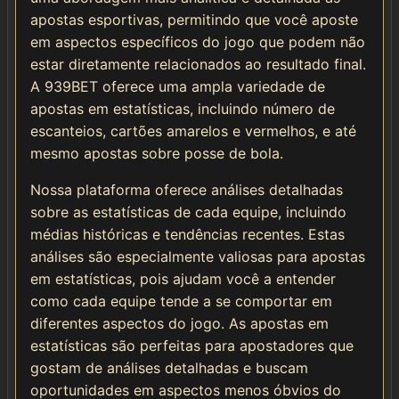
apostas esportivas, permitindo que você aposte
em aspectos específicos do jogo que podem não
estar diretamente relacionados ao resultado final.
A 939BET oferece uma ampla variedade de
apostas em estatísticas, incluindo número de
escanteios, cartões amarelos e vermelhos, e até
mesmo apostas sobre posse de bola.
Nossa plataforma oferece análises detalhadas
sobre as estatísticas de cada equipe, incluindo
médias históricas e tendências recentes. Estas
análises são especialmente valiosas para apostas
em estatísticas, pois ajudam você a entender
como cada equipe tende a se comportar em
diferentes aspectos do jogo. As apostas em
estatísticas são perfeitas para apostadores que
gostam de análises detalhadas e buscam
oportunidades em aspectos menos óbvios do