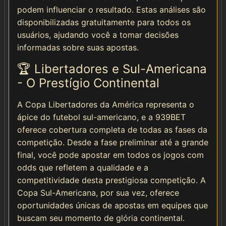
podem influenciar o resultado. Estas análises são
disponibilizadas gratuitamente para todos os
usuários, ajudando você a tomar decisões
informadas sobre suas apostas.
🏆 Libertadores e Sul-Americana
- O Prestígio Continental
A Copa Libertadores da América representa o
ápice do futebol sul-americano, e a 939BET
oferece cobertura completa de todas as fases da
competição. Desde a fase preliminar até a grande
final, você pode apostar em todos os jogos com
odds que refletem a qualidade e a
competitividade desta prestigiosa competição. A
Copa Sul-Americana, por sua vez, oferece
oportunidades únicas de apostas em equipes que
buscam seu momento de glória continental.