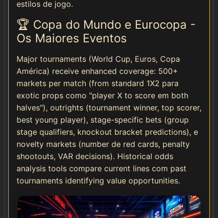
estilos de jogo.
🏆 Copa do Mundo e Eurocopa -
Os Maiores Eventos
Major tournaments (World Cup, Euros, Copa
América) receive enhanced coverage: 500+
markets per match (from standard 1X2 para
exotic props como "player X to score em both
halves"), outrights (tournament winner, top scorer,
best young player), stage-specific bets (group
stage qualifiers, knockout bracket predictions), e
novelty markets (number de red cards, penalty
shootouts, VAR decisions). Historical odds
analysis tools compare current lines com past
tournaments identifying value opportunities.