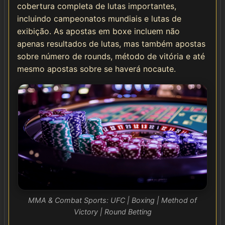
cobertura completa de lutas importantes,
incluindo campeonatos mundiais e lutas de
exibição. As apostas em boxe incluem não
apenas resultados de lutas, mas também apostas
sobre número de rounds, método de vitória e até
mesmo apostas sobre se haverá nocaute.
MMA & Combat Sports: UFC | Boxing | Method of
Victory | Round Betting