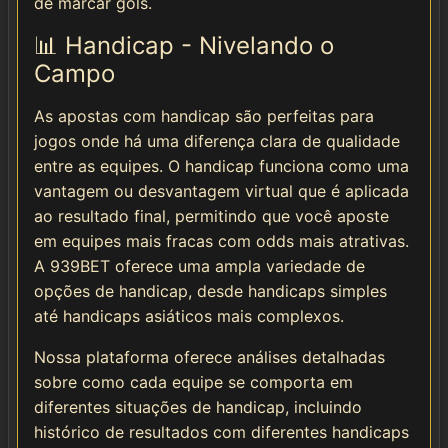
de marcar gols.
📊 Handicap - Nivelando o
Campo
As apostas com handicap são perfeitas para
jogos onde há uma diferença clara de qualidade
entre as equipes. O handicap funciona como uma
vantagem ou desvantagem virtual que é aplicada
ao resultado final, permitindo que você aposte
em equipes mais fracas com odds mais atrativas.
A 939BET oferece uma ampla variedade de
opções de handicap, desde handicaps simples
até handicaps asiáticos mais complexos.
Nossa plataforma oferece análises detalhadas
sobre como cada equipe se comporta em
diferentes situações de handicap, incluindo
histórico de resultados com diferentes handicaps