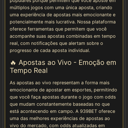
populares porque permitem que você aposte em
múltiplos jogos com uma única aposta, criando
uma experiência de apostas mais emocionante e
potencialmente mais lucrativa. Nossa plataforma
oferece ferramentas que permitem que você
acompanhe suas apostas combinadas em tempo
real, com notificações que alertam sobre o
progresso de cada aposta individual.
🔥 Apostas ao Vivo - Emoção em
Tempo Real
As apostas ao vivo representam a forma mais
emocionante de apostar em esportes, permitindo
que você faça apostas durante o jogo com odds
que mudam constantemente baseadas no que
está acontecendo em campo. A 939BET oferece
uma das melhores experiências de apostas ao
vivo do mercado, com odds atualizadas em