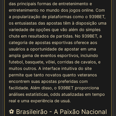
das principais formas de entretenimento e
entretenimento no mundo dos jogos online. Com
a popularização de plataformas como o 939BET,
os entusiastas das apostas têm à disposição uma
variedade de opções que vão além do simples
chute em resultados de partidas. No 939BET, a
categoria de apostas esportivas oferece aos
usuários a oportunidade de apostar em uma
ampla gama de eventos esportivos, incluindo
futebol, basquete, vôlei, corridas de cavalos, e
muitos outros. A interface intuitiva do site
permite que tanto novatos quanto veteranos
encontrem suas apostas preferidas com
facilidade. Além disso, o 939BET proporciona
análises estatísticas, odds atualizadas em tempo
real e uma experiência de usuá.
⚽ Brasileirão - A Paixão Nacional