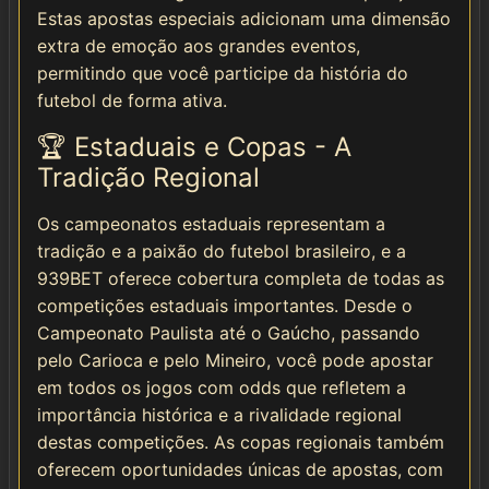
Estas apostas especiais adicionam uma dimensão
extra de emoção aos grandes eventos,
permitindo que você participe da história do
futebol de forma ativa.
🏆 Estaduais e Copas - A
Tradição Regional
Os campeonatos estaduais representam a
tradição e a paixão do futebol brasileiro, e a
939BET oferece cobertura completa de todas as
competições estaduais importantes. Desde o
Campeonato Paulista até o Gaúcho, passando
pelo Carioca e pelo Mineiro, você pode apostar
em todos os jogos com odds que refletem a
importância histórica e a rivalidade regional
destas competições. As copas regionais também
oferecem oportunidades únicas de apostas, com