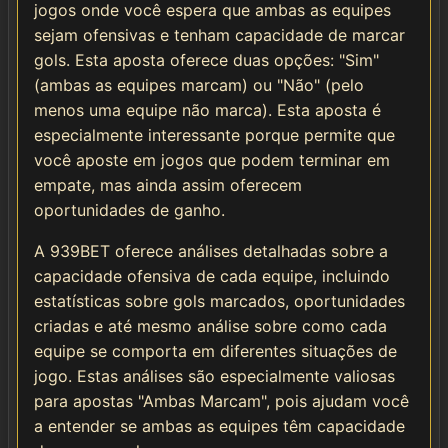
jogos onde você espera que ambas as equipes
sejam ofensivas e tenham capacidade de marcar
gols. Esta aposta oferece duas opções: "Sim"
(ambas as equipes marcam) ou "Não" (pelo
menos uma equipe não marca). Esta aposta é
especialmente interessante porque permite que
você aposte em jogos que podem terminar em
empate, mas ainda assim oferecem
oportunidades de ganho.
A 939BET oferece análises detalhadas sobre a
capacidade ofensiva de cada equipe, incluindo
estatísticas sobre gols marcados, oportunidades
criadas e até mesmo análise sobre como cada
equipe se comporta em diferentes situações de
jogo. Estas análises são especialmente valiosas
para apostas "Ambas Marcam", pois ajudam você
a entender se ambas as equipes têm capacidade