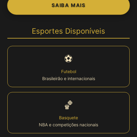
SAIBA MAIS
👤 Conta
Login
Esportes Disponíveis
Cadastro
⚽
Bônus
Futebol
Brasileirão e internacionais
VIP
Lottery
🏀
🏆 Plataforma
Basquete
NBA e competições nacionais
Plataforma