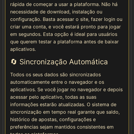
rápida de começar a usar a plataforma. Não há
necessidade de download, instalação ou
configuração. Basta acessar o site, fazer login ou
criar uma conta, e você estará pronto para jogar
em segundos. Esta opção é ideal para usuários
que querem testar a plataforma antes de baixar
aplicativos.
🔄 Sincronização Automática
Todos os seus dados são sincronizados
automaticamente entre o navegador e os
aplicativos. Se você jogar no navegador e depois
acessar pelo aplicativo, todas as suas
informações estarão atualizadas. O sistema de
sincronização em tempo real garante que saldo,
histórico de apostas, configurações e
preferências sejam mantidos consistentes em