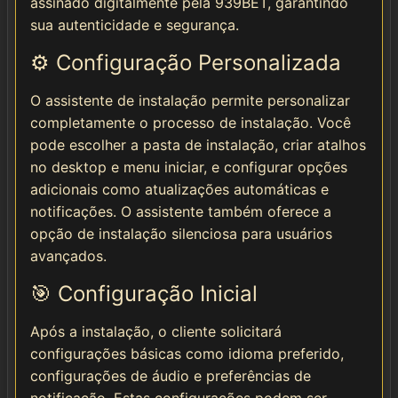
assinado digitalmente pela 939BET, garantindo
sua autenticidade e segurança.
⚙️ Configuração Personalizada
O assistente de instalação permite personalizar
completamente o processo de instalação. Você
pode escolher a pasta de instalação, criar atalhos
no desktop e menu iniciar, e configurar opções
adicionais como atualizações automáticas e
notificações. O assistente também oferece a
opção de instalação silenciosa para usuários
avançados.
🎯 Configuração Inicial
Após a instalação, o cliente solicitará
configurações básicas como idioma preferido,
configurações de áudio e preferências de
notificação. Estas configurações podem ser