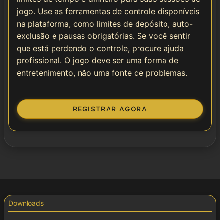
jogo. Use as ferramentas de controle disponíveis
na plataforma, como limites de depósito, auto-
exclusão e pausas obrigatórias. Se você sentir
que está perdendo o controle, procure ajuda
profissional. O jogo deve ser uma forma de
entretenimento, não uma fonte de problemas.
REGISTRAR AGORA
Downloads