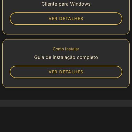
Cliente para Windows
VER DETALHES
Como Instalar
Guia de instalação completo
VER DETALHES