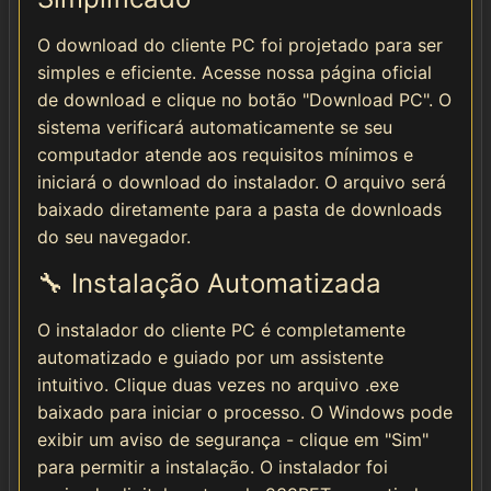
O download do cliente PC foi projetado para ser
simples e eficiente. Acesse nossa página oficial
de download e clique no botão "Download PC". O
sistema verificará automaticamente se seu
computador atende aos requisitos mínimos e
iniciará o download do instalador. O arquivo será
baixado diretamente para a pasta de downloads
do seu navegador.
🔧 Instalação Automatizada
O instalador do cliente PC é completamente
automatizado e guiado por um assistente
intuitivo. Clique duas vezes no arquivo .exe
baixado para iniciar o processo. O Windows pode
exibir um aviso de segurança - clique em "Sim"
para permitir a instalação. O instalador foi