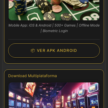
Mobile App: iOS & Android | 500+ Games | Offline Mode
| Biometric Login
📦 VER APK ANDROID
Download Multiplataforma