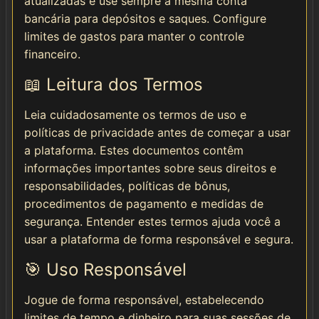
atualizadas e use sempre a mesma conta
bancária para depósitos e saques. Configure
limites de gastos para manter o controle
financeiro.
📖 Leitura dos Termos
Leia cuidadosamente os termos de uso e
políticas de privacidade antes de começar a usar
a plataforma. Estes documentos contêm
informações importantes sobre seus direitos e
responsabilidades, políticas de bônus,
procedimentos de pagamento e medidas de
segurança. Entender estes termos ajuda você a
usar a plataforma de forma responsável e segura.
🎯 Uso Responsável
Jogue de forma responsável, estabelecendo
limites de tempo e dinheiro para suas sessões de