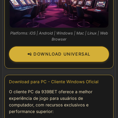
Platforms: iOS | Android | Windows | Mac | Linux | Web
Browser
📲 DOWNLOAD UNIVERSAL
Download para PC - Cliente Windows Oficial
O cliente PC da 939BET oferece a melhor
experiência de jogo para usuários de
computador, com recursos exclusivos e
performance superior: